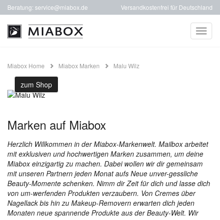
Beratung:
service@miabox.de
Versandkostenfrei für Deutschland
Toggl
naviga
Miabox Home
Miabox Marken
Malu Wilz
zum Shop
Marken auf Miabox
Herzlich Willkommen in der Miabox-Markenwelt. Mailbox arbeitet
mit exklusiven und hochwertigen Marken zusammen, um deine
Miabox einzigartig zu machen. Dabei wollen wir dir gemeinsam
mit unseren Partnern jeden Monat aufs Neue unver-gessliche
Beauty-Momente schenken. Nimm dir Zeit für dich und lasse dich
von um-werfenden Produkten verzaubern. Von Cremes über
Nagellack bis hin zu Makeup-Removern erwarten dich jeden
Monaten neue spannende Produkte aus der Beauty-Welt. Wir