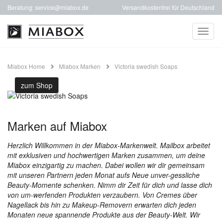
Beratung:
service@miabox.de
Versandkostenfrei für Deutschland
Toggl
naviga
Miabox Home
Miabox Marken
Victoria swedish Soaps
zum Shop
Marken auf Miabox
Herzlich Willkommen in der Miabox-Markenwelt. Mailbox arbeitet
mit exklusiven und hochwertigen Marken zusammen, um deine
Miabox einzigartig zu machen. Dabei wollen wir dir gemeinsam
mit unseren Partnern jeden Monat aufs Neue unver-gessliche
Beauty-Momente schenken. Nimm dir Zeit für dich und lasse dich
von um-werfenden Produkten verzaubern. Von Cremes über
Nagellack bis hin zu Makeup-Removern erwarten dich jeden
Monaten neue spannende Produkte aus der Beauty-Welt. Wir